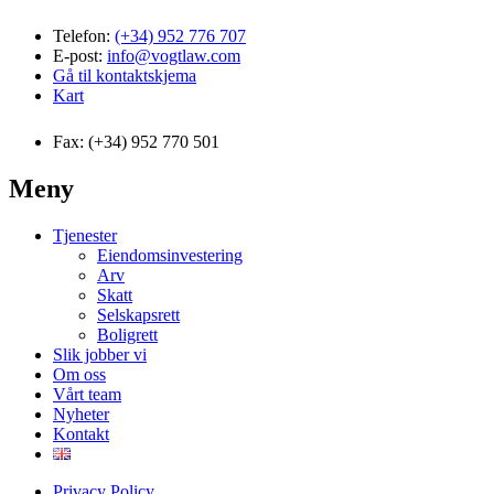
Telefon:
(+34) 952 776 707
E-post:
info@vogtlaw.com
Gå til kontaktskjema
Kart
Fax: (+34) 952 770 501
Meny
Tjenester
Eiendomsinvestering
Arv
Skatt
Selskapsrett
Boligrett
Slik jobber vi
Om oss
Vårt team
Nyheter
Kontakt
Privacy Policy